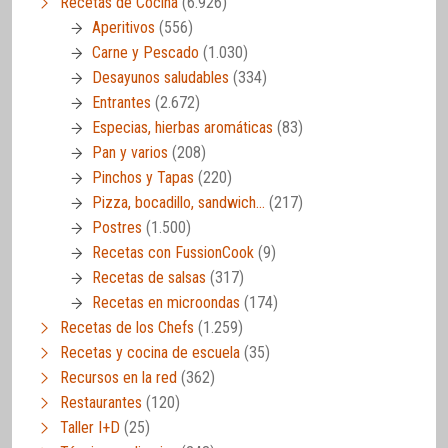
Recetas de Cocina
(6.926)
Aperitivos
(556)
Carne y Pescado
(1.030)
Desayunos saludables
(334)
Entrantes
(2.672)
Especias, hierbas aromáticas
(83)
Pan y varios
(208)
Pinchos y Tapas
(220)
Pizza, bocadillo, sandwich…
(217)
Postres
(1.500)
Recetas con FussionCook
(9)
Recetas de salsas
(317)
Recetas en microondas
(174)
Recetas de los Chefs
(1.259)
Recetas y cocina de escuela
(35)
Recursos en la red
(362)
Restaurantes
(120)
Taller I+D
(25)