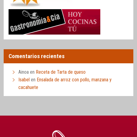
Comentarios recientes
Ainoa
en
Receta de Tarta de queso
Isabel
en
Ensalada de arroz con pollo, manzana y
cacahuete