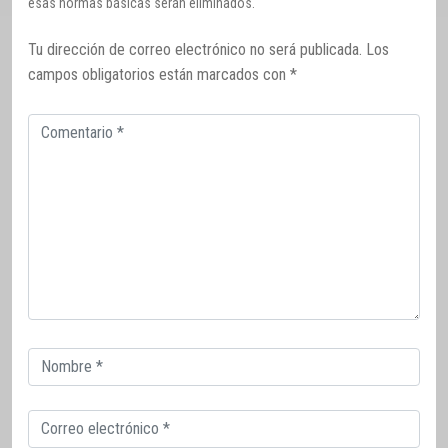
esas normas básicas serán eliminados.
Tu dirección de correo electrónico no será publicada.
Los
campos obligatorios están marcados con
*
Comentario
Correo
electrónico
Correo
electrónico