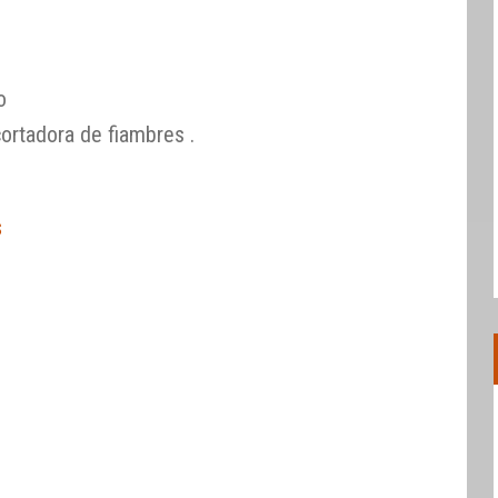
o
ortadora de fiambres .
s