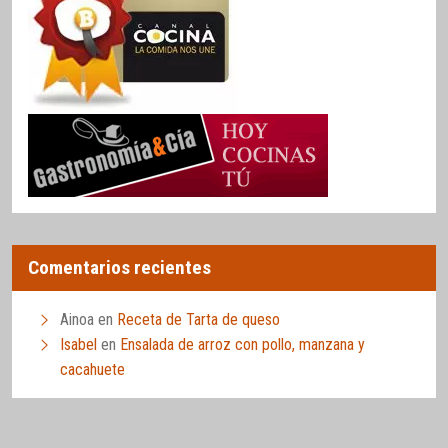
Comentarios recientes
Ainoa
en
Receta de Tarta de queso
Isabel
en
Ensalada de arroz con pollo, manzana y
cacahuete