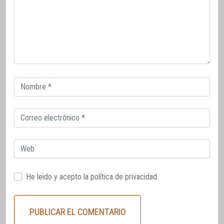
Correo
electrónico
Correo
electrónico
Web
He leido y acepto la
política de privacidad