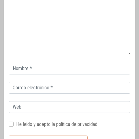
Correo
electrónico
Correo
electrónico
Web
He leido y acepto la
política de privacidad