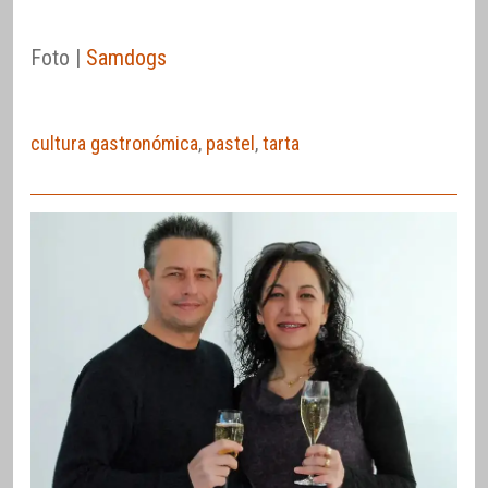
Foto |
Samdogs
cultura gastronómica
,
pastel
,
tarta