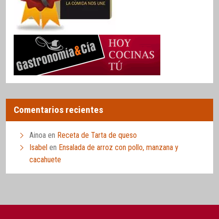
Comentarios recientes
Ainoa
en
Receta de Tarta de queso
Isabel
en
Ensalada de arroz con pollo, manzana y
cacahuete