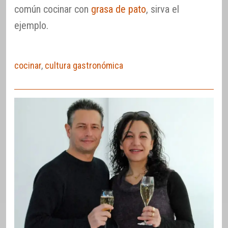
común cocinar con
grasa de pato
, sirva el
ejemplo.
cocinar
,
cultura gastronómica