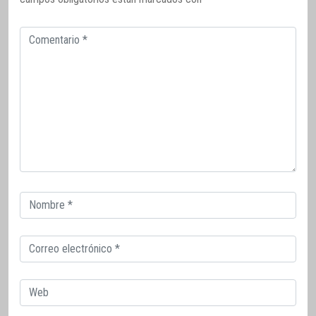
Comentario
Correo
electrónico
Correo
electrónico
Web