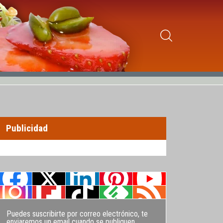
Publicidad
Puedes suscribirte por correo electrónico, te
enviaremos un email cuando se publiquen