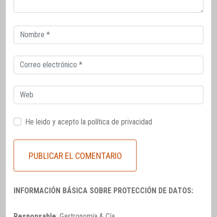
Correo
electrónico
Correo
electrónico
Web
He leido y acepto la
política de privacidad
INFORMACIÓN BÁSICA SOBRE PROTECCIÓN DE DATOS:
Responsable
: Gastronomía & Cía