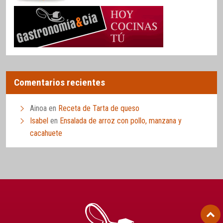
Comentarios recientes
Ainoa
en
Receta de Tarta de queso
Isabel
en
Ensalada de arroz con pollo, manzana y
cacahuete