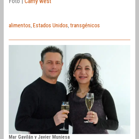
Foto |
Camy west
alimentos
,
Estados Unidos
,
transgénicos
Mar Gavilán y Javier Muniesa