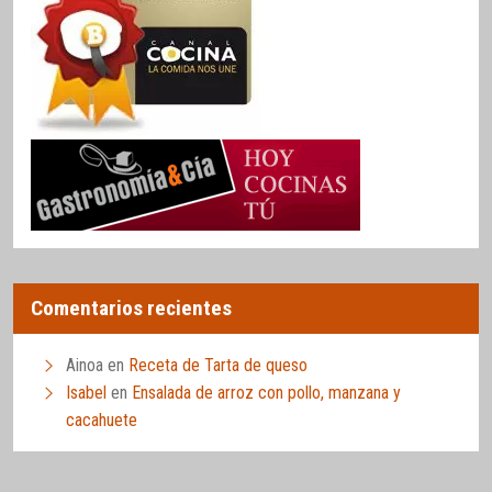
Comentarios recientes
Ainoa
en
Receta de Tarta de queso
Isabel
en
Ensalada de arroz con pollo, manzana y
cacahuete