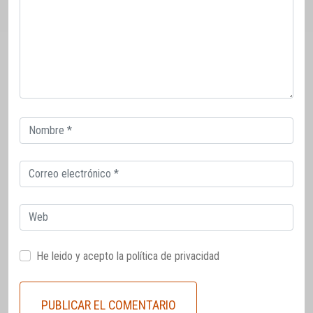
Correo
electrónico
Correo
electrónico
Web
He leido y acepto la
política de privacidad