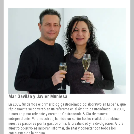
Mar Gavilán y Javier Muniesa
En 2005, fundamos el primer blog gastronómico colaborativo en España, que
rápidamente se convirtió en un referente en el ámbito gastronómico. En 2008,
dimos un paso adelante y creamos Gastronomía & Cía de manera
independiente. Para nosotros, ha sido un sueño hecho realidad combinar
nuestras pasiones por la gastronomía, la creatividad y la divulgación. Ahora
nuestro objetivo es inspirar, informar, deleitar y conectar con todos los
entusiastas de la cocina.