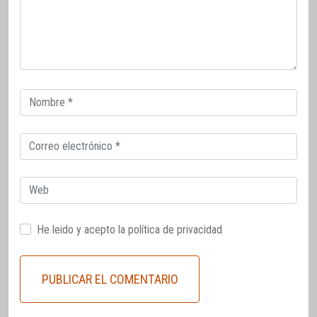
Correo
electrónico
Correo
electrónico
Web
He leido y acepto la
política de privacidad