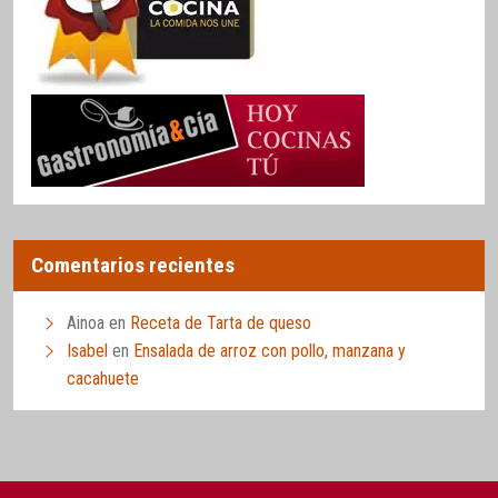
Comentarios recientes
Ainoa
en
Receta de Tarta de queso
Isabel
en
Ensalada de arroz con pollo, manzana y
cacahuete