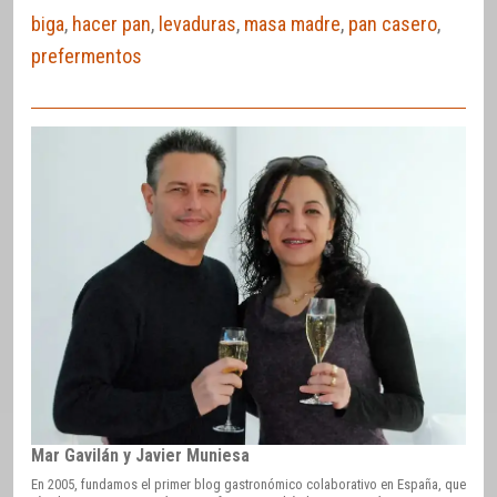
biga
,
hacer pan
,
levaduras
,
masa madre
,
pan casero
,
prefermentos
Mar Gavilán y Javier Muniesa
En 2005, fundamos el primer blog gastronómico colaborativo en España, que