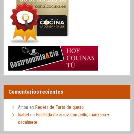
Comentarios recientes
Ainoa
en
Receta de Tarta de queso
Isabel
en
Ensalada de arroz con pollo, manzana y
cacahuete