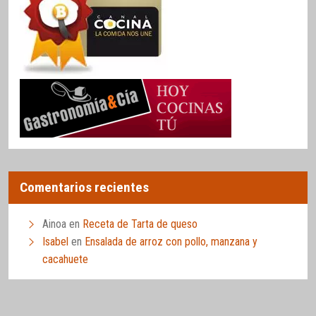
Comentarios recientes
Ainoa
en
Receta de Tarta de queso
Isabel
en
Ensalada de arroz con pollo, manzana y
cacahuete