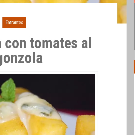
Entrantes
a con tomates al
gonzola