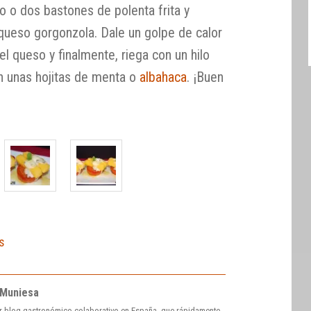
o o dos bastones de polenta frita y
queso gorgonzola. Dale un golpe de calor
el queso y finalmente, riega con un hilo
on unas hojitas de menta o
albahaca
. ¡Buen
s
 Muniesa
r blog gastronómico colaborativo en España, que rápidamente