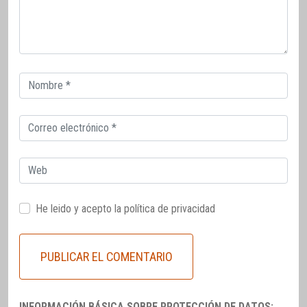
Correo
electrónico
Correo
electrónico
Web
He leido y acepto la
política de privacidad
INFORMACIÓN BÁSICA SOBRE PROTECCIÓN DE DATOS: