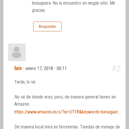
besuguera. No la encuentro en ningún sitio. Mil
gracias
Responder
#2
luis
-
enero 17, 2018 - 00:11
Tarde, lo sé.
No sé de donde eres, pero, de manera general tienes en
Amazon.
https://www.amazon.es/s/?ie=UTF8&keywords=besuguera&tag=hydesmo-21&index=aps&hvadid=221126504146&hvpos=1t1&hvnetw=g&hvrand=16906529107866764736&hvpone=&hvptwo=&hvqmt=e&hvdev=m&hvdvcmdl=&hvlocint=&hvlocphy=1005493&hvtargid=kwd-30552831231&ref=pd_sl_1adkv60ejg_e
De manera local mira en ferreterías. Tiendas de menaje de