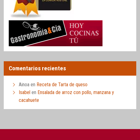
Comentarios recientes
Ainoa
en
Receta de Tarta de queso
Isabel
en
Ensalada de arroz con pollo, manzana y
cacahuete