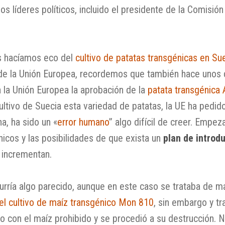
s líderes políticos, incluido el presidente de la Comisió
s hacíamos eco del
cultivo de patatas transgénicas en Su
de la Unión Europea, recordemos que también hace unos d
a la Unión Europea la aprobación de la
patata transgénica
tivo de Suecia esta variedad de patatas, la UE ha pedido
a, ha sido un «
error humano
” algo difícil de creer. Empeza
icos y las posibilidades de que exista un
plan de introd
incrementan.
rría algo parecido, aunque en este caso se trataba de m
el cultivo de maíz transgénico Mon 810
, sin embargo y tra
 con el maíz prohibido y se procedió a su destrucción. No