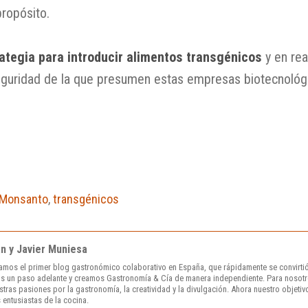
ropósito.
ategia para introducir alimentos transgénicos
y en rea
seguridad de la que presumen estas empresas biotecnológi
Monsanto
,
transgénicos
án y Javier Muniesa
amos el primer blog gastronómico colaborativo en España, que rápidamente se convirtió
s un paso adelante y creamos Gastronomía & Cía de manera independiente. Para nosotr
ras pasiones por la gastronomía, la creatividad y la divulgación. Ahora nuestro objetivo 
 entusiastas de la cocina.