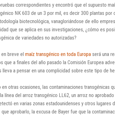
y pruebas correspondientes y encontró que el supuesto ma
énico NK 603 de un 3 por mil, es decir 300 plantas por c
etodología biotecnológica, vanagloriándose de ello empr
idad que se aplica en sus investigaciones, ¿cómo es pos
sgénica de variedades no autorizadas?
 en breve el
maíz transgénico en toda Europa
será una re
 que a finales del año pasado la Comisión Europea adve
os lleva a pensar en una complicidad sobre este tipo de h
n otras ocasiones, las contaminaciones transgénicas q
la línea del arroz transgénico LL62, un arroz no aprobad
etectó en varias zonas estadounidenses y otros lugares d
que aprobarlo, la excusa de Bayer fue que la contaminac