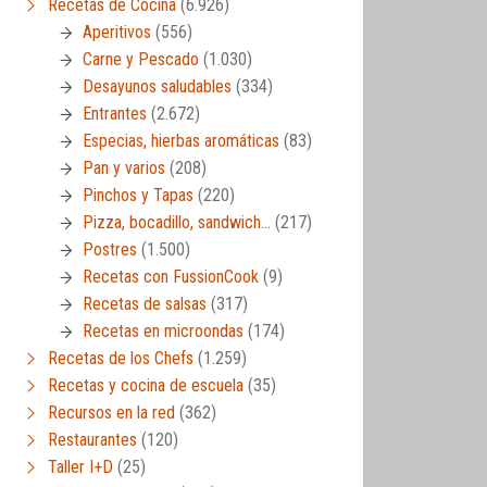
Recetas de Cocina
(6.926)
Aperitivos
(556)
Carne y Pescado
(1.030)
Desayunos saludables
(334)
Entrantes
(2.672)
Especias, hierbas aromáticas
(83)
Pan y varios
(208)
Pinchos y Tapas
(220)
Pizza, bocadillo, sandwich…
(217)
Postres
(1.500)
Recetas con FussionCook
(9)
Recetas de salsas
(317)
Recetas en microondas
(174)
Recetas de los Chefs
(1.259)
Recetas y cocina de escuela
(35)
Recursos en la red
(362)
Restaurantes
(120)
Taller I+D
(25)