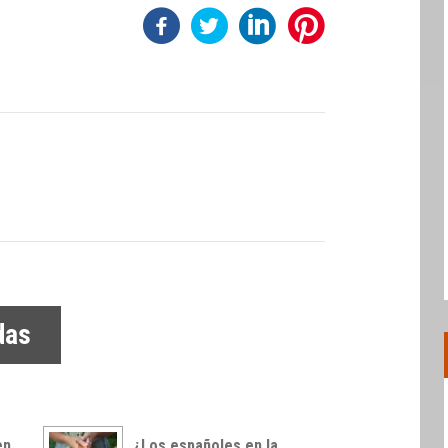
das
en
¿Los españoles en la