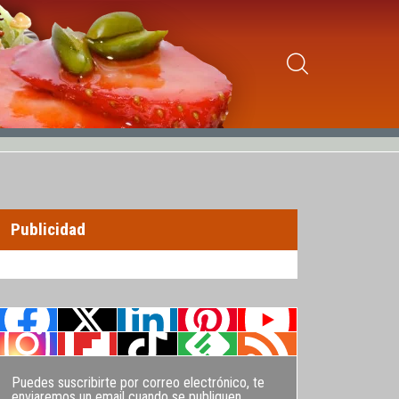
Publicidad
Puedes suscribirte por correo electrónico, te
enviaremos un email cuando se publiquen