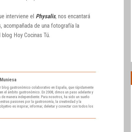
ue interviene el
Physalis
, nos encantará
, acompañada de una fotografía la
l blog Hoy Cocinas Tú.
 Muniesa
r blog gastronómico colaborativo en España, que rápidamente
e en el ámbito gastronómico. En 2008, dimos un paso adelante y
 de manera independiente. Para nosotros, ha sido un sueño
stras pasiones por la gastronomía, la creatividad y la
bjetivo es inspirar, informar, deleitar y conectar con todos los