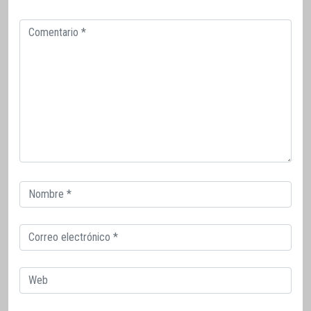
Comentario
Correo
electrónico
Correo
electrónico
Web