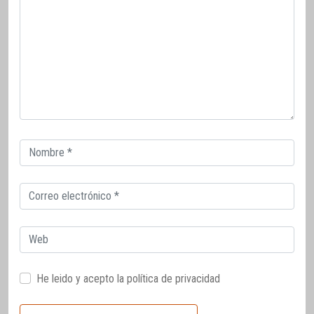
Correo
electrónico
Correo
electrónico
Web
He leido y acepto la
política de privacidad