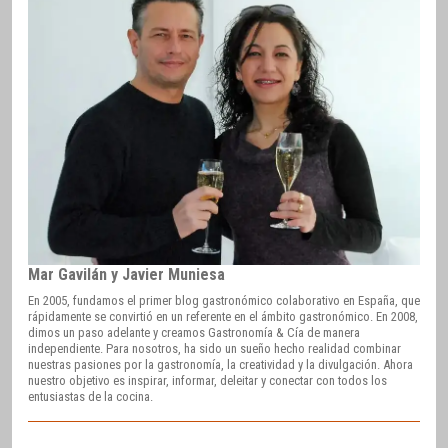
Mar Gavilán y Javier Muniesa
En 2005, fundamos el primer blog gastronómico colaborativo en España, que
rápidamente se convirtió en un referente en el ámbito gastronómico. En 2008,
dimos un paso adelante y creamos Gastronomía & Cía de manera
independiente. Para nosotros, ha sido un sueño hecho realidad combinar
nuestras pasiones por la gastronomía, la creatividad y la divulgación. Ahora
nuestro objetivo es inspirar, informar, deleitar y conectar con todos los
entusiastas de la cocina.