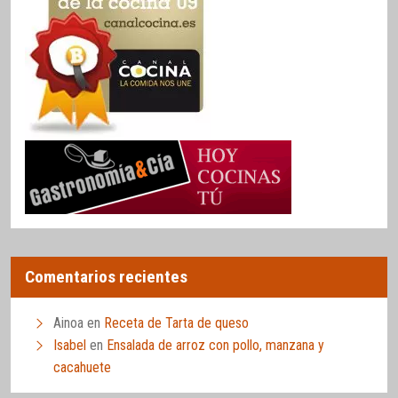
Comentarios recientes
Ainoa
en
Receta de Tarta de queso
Isabel
en
Ensalada de arroz con pollo, manzana y
cacahuete