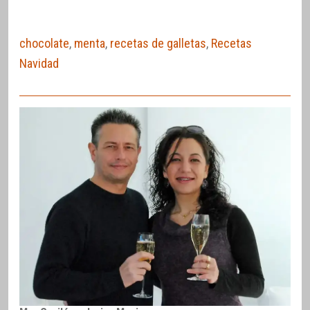
chocolate
,
menta
,
recetas de galletas
,
Recetas
Navidad