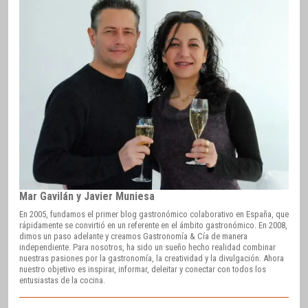
Mar Gavilán y Javier Muniesa
En 2005, fundamos el primer blog gastronómico colaborativo en España, que
rápidamente se convirtió en un referente en el ámbito gastronómico. En 2008,
dimos un paso adelante y creamos Gastronomía & Cía de manera
independiente. Para nosotros, ha sido un sueño hecho realidad combinar
nuestras pasiones por la gastronomía, la creatividad y la divulgación. Ahora
nuestro objetivo es inspirar, informar, deleitar y conectar con todos los
entusiastas de la cocina.