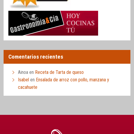
Comentarios recientes
Ainoa
en
Receta de Tarta de queso
Isabel
en
Ensalada de arroz con pollo, manzana y
cacahuete