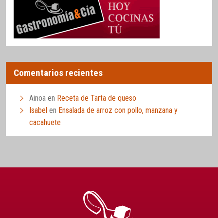
Comentarios recientes
Ainoa
en
Receta de Tarta de queso
Isabel
en
Ensalada de arroz con pollo, manzana y
cacahuete