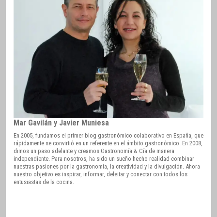
Mar Gavilán y Javier Muniesa
En 2005, fundamos el primer blog gastronómico colaborativo en España, que
rápidamente se convirtió en un referente en el ámbito gastronómico. En 2008,
dimos un paso adelante y creamos Gastronomía & Cía de manera
independiente. Para nosotros, ha sido un sueño hecho realidad combinar
nuestras pasiones por la gastronomía, la creatividad y la divulgación. Ahora
nuestro objetivo es inspirar, informar, deleitar y conectar con todos los
entusiastas de la cocina.