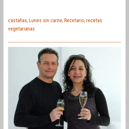
castañas
,
Lunes sin carne
,
Recetario
,
recetas
vegetarianas