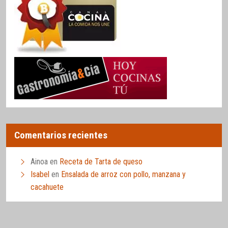
Comentarios recientes
Ainoa
en
Receta de Tarta de queso
Isabel
en
Ensalada de arroz con pollo, manzana y
cacahuete