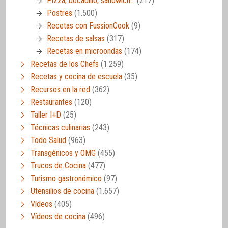
Pizza, bocadillo, sandwich…
(217)
Postres
(1.500)
Recetas con FussionCook
(9)
Recetas de salsas
(317)
Recetas en microondas
(174)
Recetas de los Chefs
(1.259)
Recetas y cocina de escuela
(35)
Recursos en la red
(362)
Restaurantes
(120)
Taller I+D
(25)
Técnicas culinarias
(243)
Todo Salud
(963)
Transgénicos y OMG
(455)
Trucos de Cocina
(477)
Turismo gastronómico
(97)
Utensilios de cocina
(1.657)
Vídeos
(405)
Vídeos de cocina
(496)