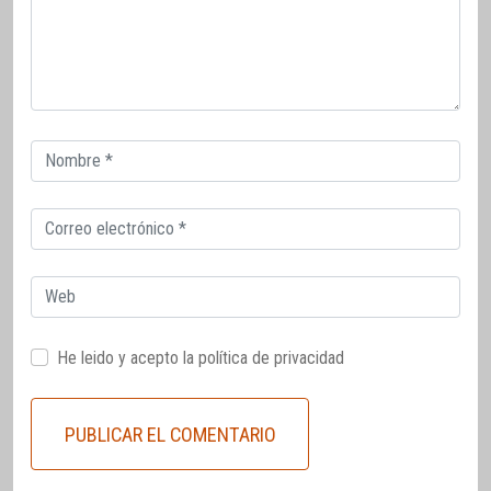
Correo
electrónico
Correo
electrónico
Web
He leido y acepto la
política de privacidad