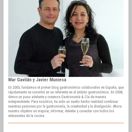
Mar Gavilán y Javier Muniesa
En 2005, fundamos el primer blog gastronómico colaborativo en España, que
rápidamente se convirtió en un referente en el ámbito gastronómico. En 2008,
dimos un paso adelante y creamos Gastronomía & Cía de manera
independiente. Para nosotros, ha sido un sueño hecho realidad combinar
nuestras pasiones por la gastronomía, la creatividad y la divulgación. Ahora
nuestro objetivo es inspirar, informar, deleitar y conectar con todos los
entusiastas de la cocina.