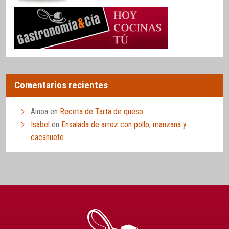
Comentarios recientes
Ainoa
en
Receta de Tarta de queso
Isabel
en
Ensalada de arroz con pollo, manzana y
cacahuete