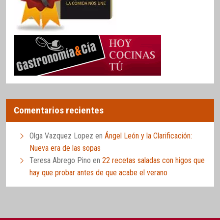
Comentarios recientes
Olga Vazquez Lopez
en
Ángel León y la Clarificación:
Nueva era de las sopas
Teresa Abrego Pino
en
22 recetas saladas con higos que
hay que probar antes de que acabe el verano