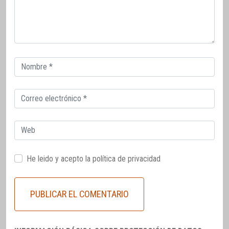
Correo
electrónico
Correo
electrónico
Web
He leido y acepto la
política de privacidad