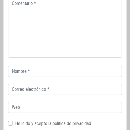
Comentario
Correo
electrónico
Correo
electrónico
Web
He leido y acepto la
política de privacidad