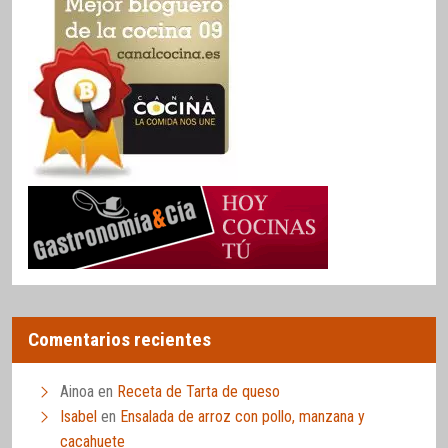
Comentarios recientes
Ainoa
en
Receta de Tarta de queso
Isabel
en
Ensalada de arroz con pollo, manzana y
cacahuete