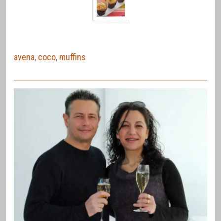
avena
,
coco
,
muffins