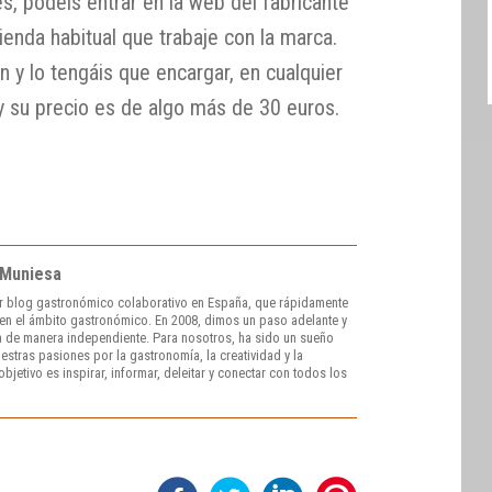
s, podéis entrar en la web del fabricante
ienda habitual que trabaje con la marca.
n y lo tengáis que encargar, en cualquier
y su precio es de algo más de 30 euros.
 Muniesa
r blog gastronómico colaborativo en España, que rápidamente
e en el ámbito gastronómico. En 2008, dimos un paso adelante y
 de manera independiente. Para nosotros, ha sido un sueño
stras pasiones por la gastronomía, la creatividad y la
bjetivo es inspirar, informar, deleitar y conectar con todos los