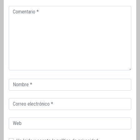
Comentario
Correo
electrónico
Correo
electrónico
Web