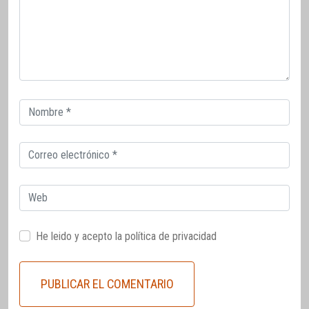
Correo
electrónico
Correo
electrónico
Web
He leido y acepto la
política de privacidad