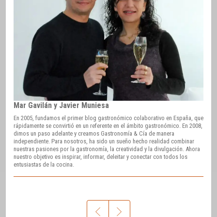
Mar Gavilán y Javier Muniesa
En 2005, fundamos el primer blog gastronómico colaborativo en España, que
rápidamente se convirtió en un referente en el ámbito gastronómico. En 2008,
dimos un paso adelante y creamos Gastronomía & Cía de manera
independiente. Para nosotros, ha sido un sueño hecho realidad combinar
nuestras pasiones por la gastronomía, la creatividad y la divulgación. Ahora
nuestro objetivo es inspirar, informar, deleitar y conectar con todos los
entusiastas de la cocina.