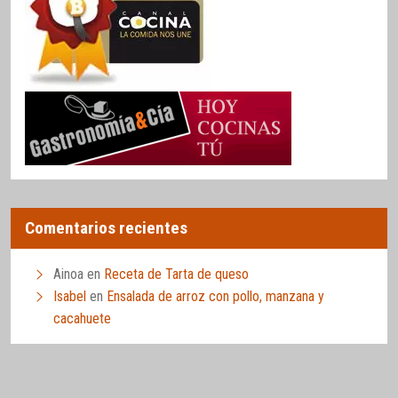
Comentarios recientes
Ainoa
en
Receta de Tarta de queso
Isabel
en
Ensalada de arroz con pollo, manzana y
cacahuete