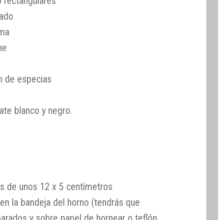
o rectangulares
sado
ema
he
n de especias
late blanco y negro.
os de unos 12 x 5 centímetros
n la bandeja del horno (tendrás que
arados y sobre papel de hornear o teflón.