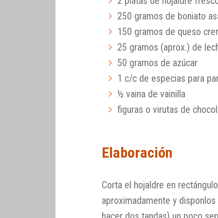
2 platas de hojaldre fresc
250 gramos de boniato a
150 gramos de queso cr
25 gramos (aprox.) de lec
50 gramos de azúcar
1 c/c de especias para pa
½ vaina de vainilla
figuras o virutas de choco
Elaboración
Corta el hojaldre en rectángul
aproximadamente y disponlos e
hacer dos tandas) un poco sep