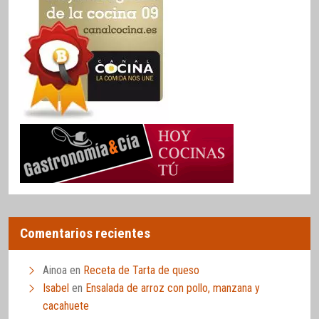
Comentarios recientes
Ainoa
en
Receta de Tarta de queso
Isabel
en
Ensalada de arroz con pollo, manzana y
cacahuete