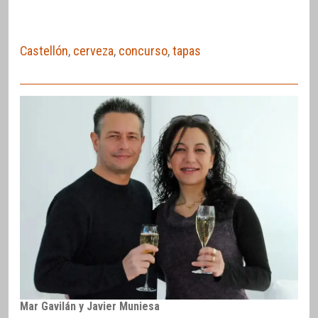
Castellón
,
cerveza
,
concurso
,
tapas
Mar Gavilán y Javier Muniesa