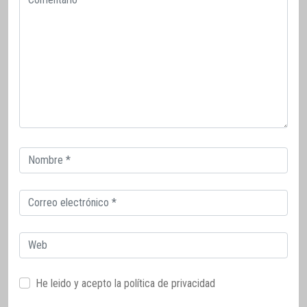
Correo
electrónico
Correo
electrónico
Web
He leido y acepto la
política de privacidad