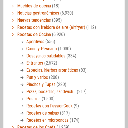
Muebles de cocina
(18)
Noticias gastronómicas
(6.930)
Nuevas tendencias
(395)
Recetas con freidora de aire (airfryer)
(112)
Recetas de Cocina
(6.926)
Aperitivos
(556)
Carne y Pescado
(1.030)
Desayunos saludables
(334)
Entrantes
(2.672)
Especias, hierbas aromáticas
(83)
Pan y varios
(208)
Pinchos y Tapas
(220)
Pizza, bocadillo, sandwich…
(217)
Postres
(1.500)
Recetas con FussionCook
(9)
Recetas de salsas
(317)
Recetas en microondas
(174)
Recetas de los Chefs
(1.259)