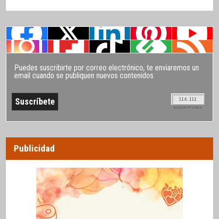
Puedes suscribirte por correo electrónico, te enviaremos un
email cuando se publiquen nuevos contenidos
114.111
SUSCRIPTORES
Publicidad