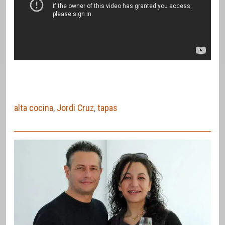
alta cocina
,
Jordi Cruz
,
tapas