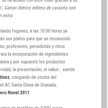
z
se ha alzado con este título gracias a su
o’, Ganso ibérico relleno de castaña con
n extra
.
ando fogones, a las 10:00 horas ya
ndo sus platos para que un reconocido
s, profesores, periodistas y otros
ara la incorporación de ingredientes
rránea y por supuesto los productos
vidad, la presentación, el sabor… siendo
tínez
, csegundo de cocina del
tel AC Santa Elena de Granada,
ero Novel 2011
.