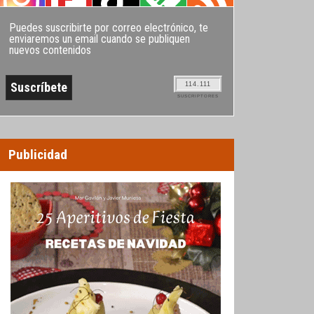
Puedes suscribirte por correo electrónico, te
enviaremos un email cuando se publiquen
nuevos contenidos
114.111
SUSCRIPTORES
Publicidad