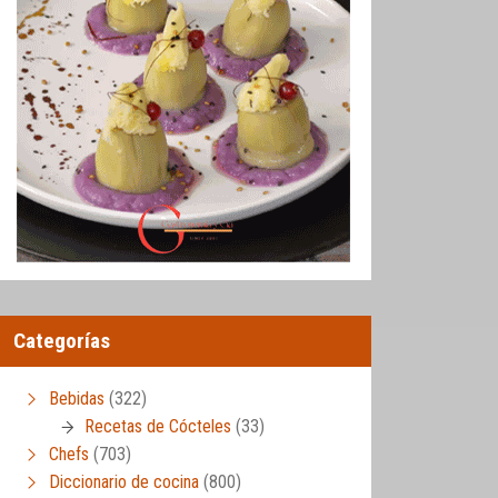
Categorías
Bebidas
(322)
Recetas de Cócteles
(33)
Chefs
(703)
Diccionario de cocina
(800)