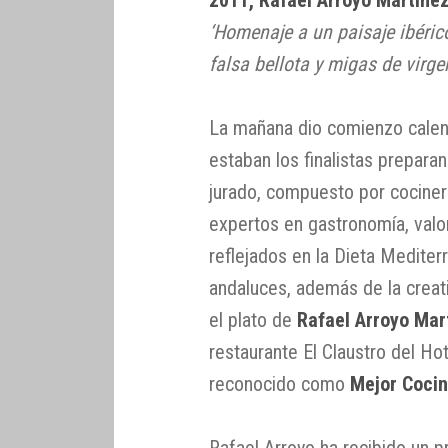
2011, Rafael Arroyo Martíne
‘Homenaje a un paisaje ibéric
falsa bellota y migas de virge
La mañana dio comienzo calent
estaban los finalistas prepara
jurado, compuesto por cocinero
expertos en gastronomía, valor
reflejados en la Dieta Medite
andaluces, además de la creati
el plato de
Rafael Arroyo Mar
restaurante El Claustro del Ho
reconocido como
Mejor Cocin