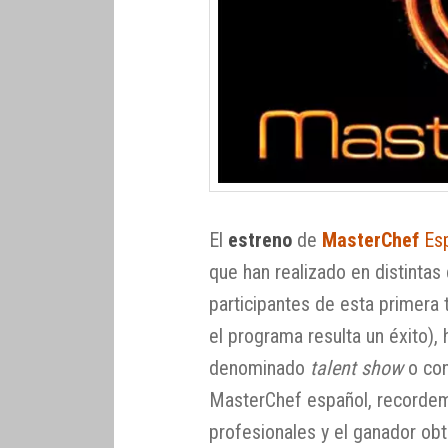
El
estreno
de
MasterChef
Es
que han realizado en distintas
participantes de esta primera
el programa resulta un éxito),
denominado
talent show
o con
MasterChef español, recordem
profesionales y el ganador ob