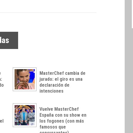
das
e
MasterChef cambia de
à:
jurado: el giro es una
do
declaración de
intenciones
y
Vuelve MasterChef
España con su show en
el
los fogones (con más
famosos que
concursantes)