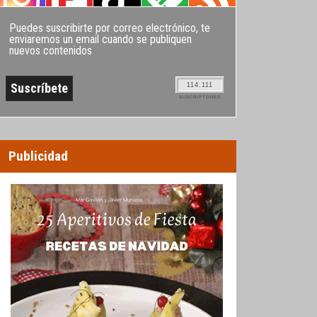
Puedes suscribirte por correo electrónico, te
enviaremos un email cuando se publiquen
nuevos contenidos
114.111
SUSCRIPTORES
Publicidad