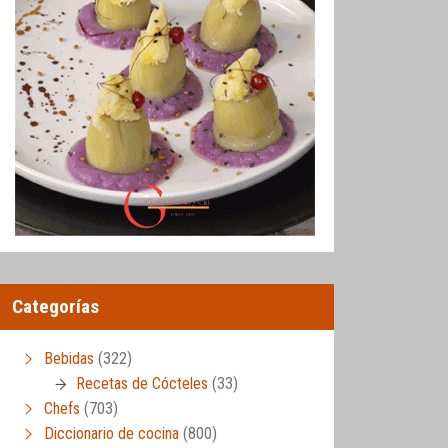
Categorías
Bebidas
(322)
Recetas de Cócteles
(33)
Chefs
(703)
Diccionario de cocina
(800)