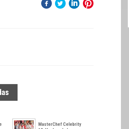
das
e
MasterChef Celebrity