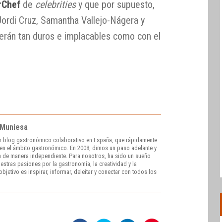
rChef
de
celebrities
y que por supuesto,
Jordi Cruz, Samantha Vallejo-Nágera y
erán tan duros e implacables como con el
 Muniesa
r blog gastronómico colaborativo en España, que rápidamente
e en el ámbito gastronómico. En 2008, dimos un paso adelante y
 de manera independiente. Para nosotros, ha sido un sueño
stras pasiones por la gastronomía, la creatividad y la
bjetivo es inspirar, informar, deleitar y conectar con todos los