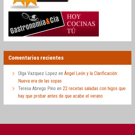
Comentarios recientes
Olga Vazquez Lopez
en
Ángel León y la Clarificación:
Nueva era de las sopas
Teresa Abrego Pino
en
22 recetas saladas con higos que
hay que probar antes de que acabe el verano