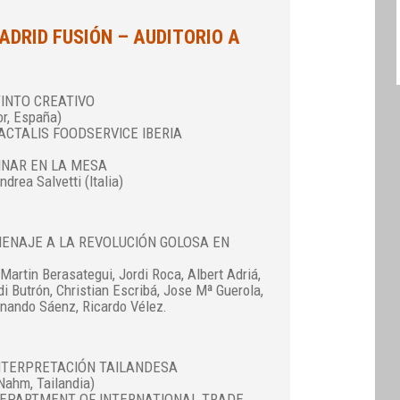
DRID FUSIÓN – AUDITORIO A
TINTO CREATIVO
r, España)
 LACTALIS FOODSERVICE IBERIA
INAR EN LA MESA
drea Salvetti (Italia)
MENAJE A LA REVOLUCIÓN GOLOSA EN
Martin Berasategui, Jordi Roca, Albert Adriá,
di Butrón, Christian Escribá, Jose Mª Guerola,
rnando Sáenz, Ricardo Vélez.
INTERPRETACIÓN TAILANDESA
ahm, Tailandia)
: DEPARTMENT OF INTERNATIONAL TRADE