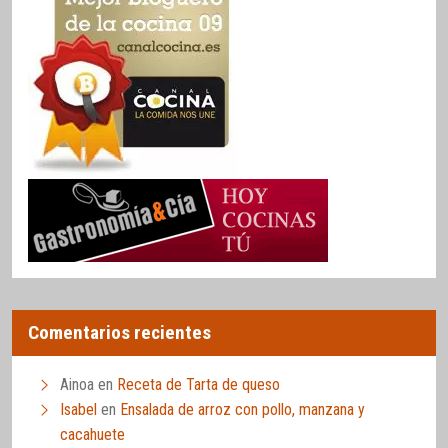
Comentarios recientes
Ainoa
en
Receta de Tarta de queso
Isabel
en
Ensalada de arroz con pollo, manzana y
cacahuete