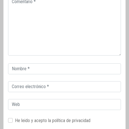
Correo
electrónico
Correo
electrónico
Web
He leido y acepto la
política de privacidad