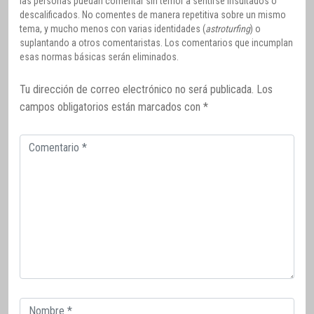
las personas puedan comentar sin temor a sentirse insultados o
descalificados. No comentes de manera repetitiva sobre un mismo
tema, y mucho menos con varias identidades (
astroturfing
) o
suplantando a otros comentaristas. Los comentarios que incumplan
esas normas básicas serán eliminados.
Tu dirección de correo electrónico no será publicada.
Los
campos obligatorios están marcados con
*
Comentario
Correo