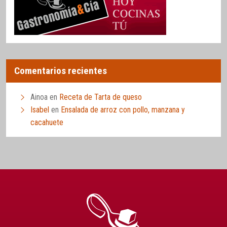
Comentarios recientes
Ainoa
en
Receta de Tarta de queso
Isabel
en
Ensalada de arroz con pollo, manzana y
cacahuete