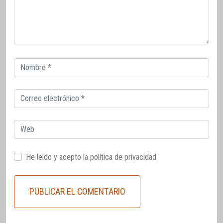
Correo
electrónico
Correo
electrónico
Web
He leido y acepto la
política de privacidad