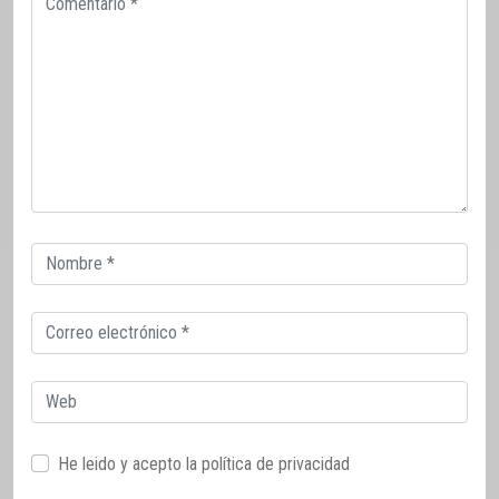
Correo
electrónico
Correo
electrónico
Web
He leido y acepto la
política de privacidad