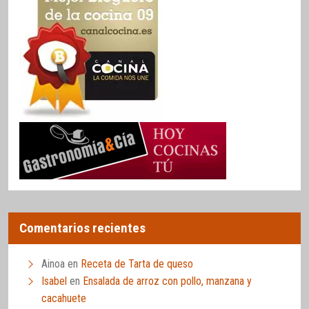
Comentarios recientes
Ainoa
en
Receta de Tarta de queso
Isabel
en
Ensalada de arroz con pollo, manzana y
cacahuete