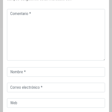
Comentario
Correo
electrónico
Correo
electrónico
Web