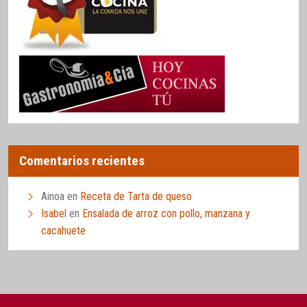
Comentarios recientes
Ainoa
en
Receta de Tarta de queso
Isabel
en
Ensalada de arroz con pollo, manzana y
cacahuete