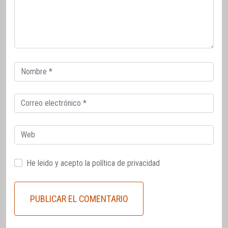
Correo
electrónico
Correo
electrónico
Web
He leido y acepto la
política de privacidad