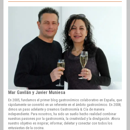
Mar Gavilán y Javier Muniesa
En 2005, fundamos el primer blog gastronómico colaborativo en España, que
rápidamente se convirtió en un referente en el ámbito gastronómico. En 2008,
dimos un paso adelante y creamos Gastronomía & Cía de manera
independiente. Para nosotros, ha sido un sueño hecho realidad combinar
nuestras pasiones por la gastronomía, la creatividad y la divulgación. Ahora
nuestro objetivo es inspirar, informar, deleitar y conectar con todos los
entusiastas de la cocina.