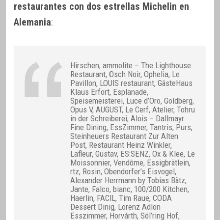
restaurantes con dos estrellas Michelin en
Alemania
:
Hirschen, ammolite – The Lighthouse
Restaurant, Ösch Noir, Ophelia, Le
Pavillon, LOUIS restaurant, GästeHaus
Klaus Erfort, Esplanade,
Speisemeisterei, Luce d’Oro, Goldberg,
Opus V, AUGUST, Le Cerf, Atelier, Tohru
in der Schreiberei, Alois – Dallmayr
Fine Dining, EssZimmer, Tantris, Purs,
Steinheuers Restaurant Zur Alten
Post, Restaurant Heinz Winkler,
Lafleur, Gustav, ES:SENZ, Ox & Klee, Le
Moissonnier, Vendôme, Essigbrätlein,
rtz, Rosin, Obendorfer’s Eisvogel,
Alexander Herrmann by Tobias Bätz,
Jante, Falco, bianc, 100/200 Kitchen,
Haerlin, FACIL, Tim Raue, CODA
Dessert Dinig, Lorenz Adlon
Esszimmer, Horvárth, Söl’ring Hof,