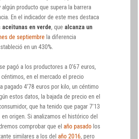
y algún producto que supera la barrera
ncia. En el indicador de este mes destaca
as aceitunas en verde
, que
alcanza un
es de septiembre
la diferencia
estableció en un 430%.
s se pagó a los productores a 0’67 euros,
 céntimos, en el mercado el precio
ha pagado 4’78 euros por kilo, un céntimo
n estos datos, la bajada de precio en el
consumidor, que ha tenido que pagar 7’13
 en origen. Si analizamos el histórico del
odremos comprobar que el
año pasado
los
tante similares a los del
año 2016
, pero