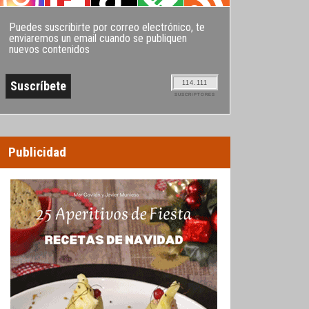
Puedes suscribirte por correo electrónico, te
enviaremos un email cuando se publiquen
nuevos contenidos
114.111
SUSCRIPTORES
Publicidad