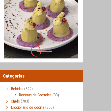
Categorías
Bebidas
(322)
Recetas de Cócteles
(33)
Chefs
(703)
Diccionario de cocina
(800)