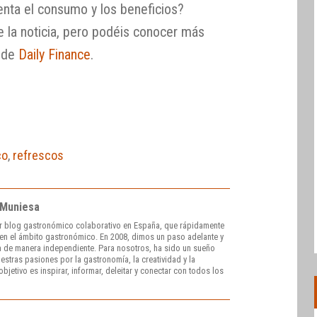
nta el consumo y los beneficios?
 la noticia, pero podéis conocer más
s de
Daily Finance
.
co
,
refrescos
 Muniesa
r blog gastronómico colaborativo en España, que rápidamente
e en el ámbito gastronómico. En 2008, dimos un paso adelante y
 de manera independiente. Para nosotros, ha sido un sueño
stras pasiones por la gastronomía, la creatividad y la
bjetivo es inspirar, informar, deleitar y conectar con todos los