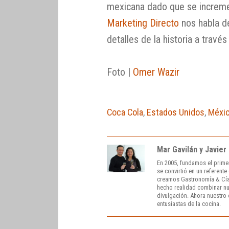
mexicana dado que se increme
Marketing Directo
nos habla de
detalles de la historia a travé
Foto |
Omer Wazir
Coca Cola
,
Estados Unidos
,
Méxi
Mar Gavilán y Javier
En 2005, fundamos el prime
se convirtió en un referent
creamos Gastronomía & Cía
hecho realidad combinar nue
divulgación. Ahora nuestro o
entusiastas de la cocina.