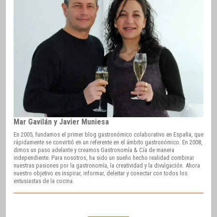
Mar Gavilán y Javier Muniesa
En 2005, fundamos el primer blog gastronómico colaborativo en España, que
rápidamente se convirtió en un referente en el ámbito gastronómico. En 2008,
dimos un paso adelante y creamos Gastronomía & Cía de manera
independiente. Para nosotros, ha sido un sueño hecho realidad combinar
nuestras pasiones por la gastronomía, la creatividad y la divulgación. Ahora
nuestro objetivo es inspirar, informar, deleitar y conectar con todos los
entusiastas de la cocina.