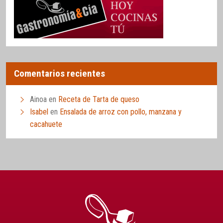
Comentarios recientes
Ainoa
en
Receta de Tarta de queso
Isabel
en
Ensalada de arroz con pollo, manzana y
cacahuete