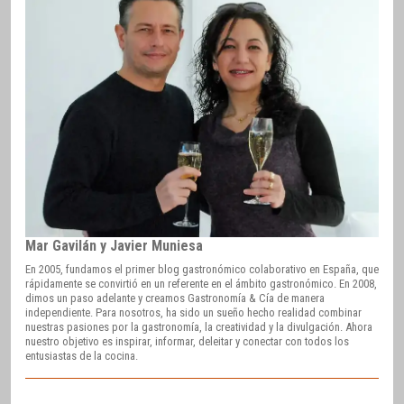
Mar Gavilán y Javier Muniesa
En 2005, fundamos el primer blog gastronómico colaborativo en España, que
rápidamente se convirtió en un referente en el ámbito gastronómico. En 2008,
dimos un paso adelante y creamos Gastronomía & Cía de manera
independiente. Para nosotros, ha sido un sueño hecho realidad combinar
nuestras pasiones por la gastronomía, la creatividad y la divulgación. Ahora
nuestro objetivo es inspirar, informar, deleitar y conectar con todos los
entusiastas de la cocina.