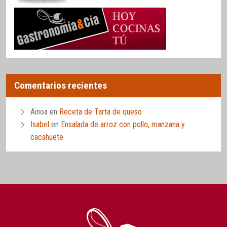
Comentarios recientes
Ainoa
en
Receta de Tarta de queso
Isabel
en
Ensalada de arroz con pollo, manzana y
cacahuete